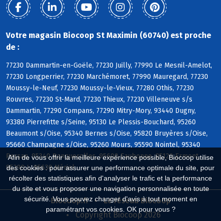
Votre magasin Biocoop St Maximin (60740) est proche
de :
77230 Dammartin-en-Goële, 77230 Juilly, 77990 Le Mesnil-Amelot,
77230 Longperrier, 77230 Marchémoret, 77990 Mauregard, 77230
Moussy-le-Neuf, 77230 Moussy-le-Vieux, 77280 Othis, 77230
Rouvres, 77230 St-Mard, 77230 Thieux, 77230 Villeneuve s/s
Dammartin, 77290 Compans, 77290 Mitry-Mory, 93440 Dugny,
93380 Pierrefitte s/Seine, 95130 Le Plessis-Bouchard, 95260
Beaumont s/Oise, 95340 Bernes s/Oise, 95820 Bruyères s/Oise,
95660 Champagne s/Oise, 95260 Mours, 95590 Nointel, 95340
Persan, 95340 Ronquerolles, 95600 Eaubonne, 95120 Ermont,
Afin de vous offrir la meilleure expérience possible, Biocoop utilise
95290 L, 95630 Mériel
des cookies : pour assurer une performance optimale du site, pour
récolter des statistiques afin d'analyser le trafic et la performance
du site et vous proposer une navigation personnalisée en toute
sécurité. Vous pouvez changer d'avis à tout moment en
Biocoop.fr
Le réseau Biocoop
paramétrant vos cookies. OK pour vous ?
Copyright Biocoop 2026