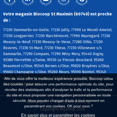
Votre magasin Biocoop St Maximin (60740) est proche
de :
77230 Dammartin-en-Goële, 77230 Juilly, 77990 Le Mesnil-Amelot,
77230 Longperrier, 77230 Marchémoret, 77990 Mauregard, 77230
Moussy-le-Neuf, 77230 Moussy-le-Vieux, 77280 Othis, 77230
Rouvres, 77230 St-Mard, 77230 Thieux, 77230 Villeneuve s/s
Dammartin, 77290 Compans, 77290 Mitry-Mory, 93440 Dugny,
93380 Pierrefitte s/Seine, 95130 Le Plessis-Bouchard, 95260
Beaumont s/Oise, 95340 Bernes s/Oise, 95820 Bruyères s/Oise,
95660 Champagne s/Oise, 95260 Mours, 95590 Nointel, 95340
Persan, 95340 Ronquerolles, 95600 Eaubonne, 95120 Ermont,
Afin de vous offrir la meilleure expérience possible, Biocoop utilise
95290 L, 95630 Mériel
des cookies : pour assurer une performance optimale du site, pour
récolter des statistiques afin d'analyser le trafic et la performance
du site et vous proposer une navigation personnalisée en toute
sécurité. Vous pouvez changer d'avis à tout moment en
Biocoop.fr
Le réseau Biocoop
paramétrant vos cookies. OK pour vous ?
Copyright Biocoop 2026
En savoir plus et paramétrer les cookies