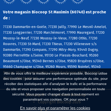
Votre magasin Biocoop St Maximin (60740) est proche
de :
77230 Dammartin-en-Goële, 77230 Juilly, 77990 Le Mesnil-Amelot,
77230 Longperrier, 77230 Marchémoret, 77990 Mauregard, 77230
Moussy-le-Neuf, 77230 Moussy-le-Vieux, 77280 Othis, 77230
Rouvres, 77230 St-Mard, 77230 Thieux, 77230 Villeneuve s/s
Dammartin, 77290 Compans, 77290 Mitry-Mory, 93440 Dugny,
93380 Pierrefitte s/Seine, 95130 Le Plessis-Bouchard, 95260
Beaumont s/Oise, 95340 Bernes s/Oise, 95820 Bruyères s/Oise,
95660 Champagne s/Oise, 95260 Mours, 95590 Nointel, 95340
Persan, 95340 Ronquerolles, 95600 Eaubonne, 95120 Ermont,
Afin de vous offrir la meilleure expérience possible, Biocoop utilise
95290 L, 95630 Mériel
des cookies : pour assurer une performance optimale du site, pour
récolter des statistiques afin d'analyser le trafic et la performance
du site et vous proposer une navigation personnalisée en toute
sécurité. Vous pouvez changer d'avis à tout moment en
Biocoop.fr
Le réseau Biocoop
paramétrant vos cookies. OK pour vous ?
Copyright Biocoop 2026
En savoir plus et paramétrer les cookies