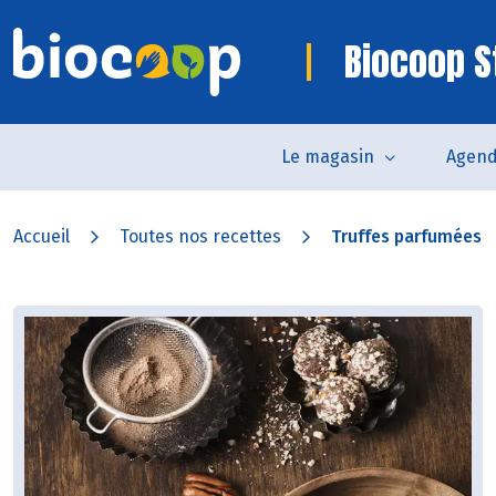
Biocoop S
Le magasin
Agen
Accueil
Toutes nos recettes
Truffes parfumées