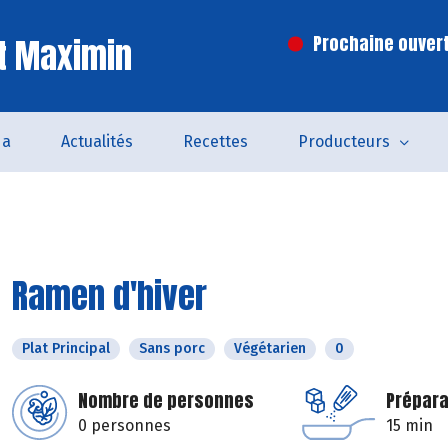
t Maximin
Prochaine ouvert
da
Actualités
Recettes
Producteurs
Ramen d'hiver
Plat Principal
Sans porc
Végétarien
0
Nombre de personnes
Prépara
0 personnes
15 min