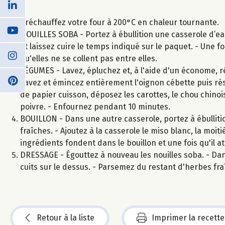
Préchauffez votre four à 200°C en chaleur tournante.
NOUILLES SOBA - Portez à ébullition une casserole d’eau
et laissez cuire le temps indiqué sur le paquet. - Une fo
qu'elles ne se collent pas entre elles.
LÉGUMES - Lavez, épluchez et, à l'aide d'un économe, réa
Lavez et émincez entièrement l'oignon cébette puis rés
de papier cuisson, déposez les carottes, le chou chinois
poivre. - Enfournez pendant 10 minutes.
BOUILLON - Dans une autre casserole, portez à ébullitio
fraîches. - Ajoutez à la casserole le miso blanc, la moi
ingrédients fondent dans le bouillon et une fois qu'il att
DRESSAGE - Égouttez à nouveau les nouilles soba. - Dans
cuits sur le dessus. - Parsemez du restant d'herbes fra
Retour à la liste
Imprimer la recette