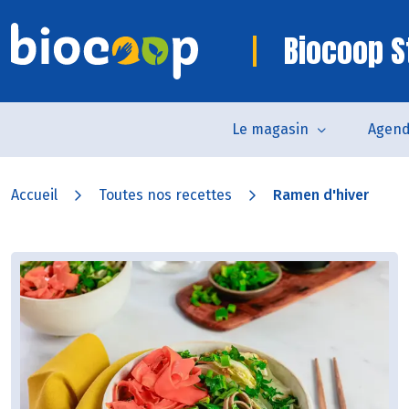
Biocoop S
Le magasin
Agen
Accueil
Toutes nos recettes
Ramen d'hiver