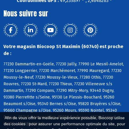
Coordonnées GPS :
49,235897 ° , 2,4648263 °
Nous suivre sur
Votre magasin Biocoop St Maximin (60740) est proche
de :
77230 Dammartin-en-Goële, 77230 Juilly, 77990 Le Mesnil-Amelot,
77230 Longperrier, 77230 Marchémoret, 77990 Mauregard, 77230
Moussy-le-Neuf, 77230 Moussy-le-Vieux, 77280 Othis, 77230
Rouvres, 77230 St-Mard, 77230 Thieux, 77230 Villeneuve s/s
Dammartin, 77290 Compans, 77290 Mitry-Mory, 93440 Dugny,
93380 Pierrefitte s/Seine, 95130 Le Plessis-Bouchard, 95260
Beaumont s/Oise, 95340 Bernes s/Oise, 95820 Bruyères s/Oise,
95660 Champagne s/Oise, 95260 Mours, 95590 Nointel, 95340
Persan, 95340 Ronquerolles, 95600 Eaubonne, 95120 Ermont,
Afin de vous offrir la meilleure expérience possible, Biocoop utilise
95290 L, 95630 Mériel
des cookies : pour assurer une performance optimale du site, pour