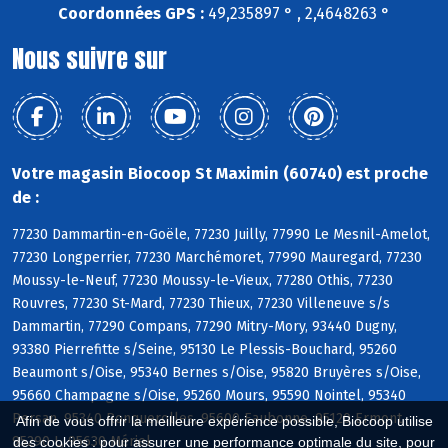
Coordonnées GPS :
49,235897 ° , 2,4648263 °
Nous suivre sur
Votre magasin Biocoop St Maximin (60740) est proche
de :
77230 Dammartin-en-Goële, 77230 Juilly, 77990 Le Mesnil-Amelot,
77230 Longperrier, 77230 Marchémoret, 77990 Mauregard, 77230
Moussy-le-Neuf, 77230 Moussy-le-Vieux, 77280 Othis, 77230
Rouvres, 77230 St-Mard, 77230 Thieux, 77230 Villeneuve s/s
Dammartin, 77290 Compans, 77290 Mitry-Mory, 93440 Dugny,
93380 Pierrefitte s/Seine, 95130 Le Plessis-Bouchard, 95260
Beaumont s/Oise, 95340 Bernes s/Oise, 95820 Bruyères s/Oise,
95660 Champagne s/Oise, 95260 Mours, 95590 Nointel, 95340
Persan, 95340 Ronquerolles, 95600 Eaubonne, 95120 Ermont,
Afin de vous offrir la meilleure expérience possible, Biocoop utilise
95290 L, 95630 Mériel
des cookies : pour assurer une performance optimale du site, pour