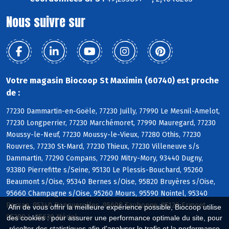
Nous suivre sur
Votre magasin Biocoop St Maximin (60740) est proche
de :
77230 Dammartin-en-Goële, 77230 Juilly, 77990 Le Mesnil-Amelot,
77230 Longperrier, 77230 Marchémoret, 77990 Mauregard, 77230
Moussy-le-Neuf, 77230 Moussy-le-Vieux, 77280 Othis, 77230
Rouvres, 77230 St-Mard, 77230 Thieux, 77230 Villeneuve s/s
Dammartin, 77290 Compans, 77290 Mitry-Mory, 93440 Dugny,
93380 Pierrefitte s/Seine, 95130 Le Plessis-Bouchard, 95260
Beaumont s/Oise, 95340 Bernes s/Oise, 95820 Bruyères s/Oise,
95660 Champagne s/Oise, 95260 Mours, 95590 Nointel, 95340
Persan, 95340 Ronquerolles, 95600 Eaubonne, 95120 Ermont,
Afin de vous offrir la meilleure expérience possible, Biocoop utilise
95290 L, 95630 Mériel
des cookies : pour assurer une performance optimale du site, pour
récolter des statistiques afin d'analyser le trafic et la performance