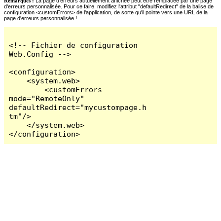
Remarques :
La page d'erreurs actuellement affichée peut être remplacée par une page
d'erreurs personnalisée. Pour ce faire, modifiez l'attribut "defaultRedirect" de la balise de
configuration <customErrors> de l'application, de sorte qu'il pointe vers une URL de la
page d'erreurs personnalisée !
<!-- Fichier de configuration 
Web.Config -->

<configuration>

    <system.web>

        <customErrors 
mode="RemoteOnly" 
defaultRedirect="mycustompage.h
tm"/>

    </system.web>

</configuration>