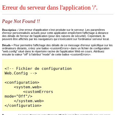
Erreur du serveur dans l'application '/'.
Page Not Found !!
Description :
Une erreur d'application s'est produite sur le serveur. Les paramètres
d'erreur personnalisés actuels pour cette application empêchent l'affichage à distance
des détails de l'erreur de l'application (pour des raisons de sécurité). Cependant, ils
peuvent être affichés par les navigateurs qui s'exécutent sur l'ordinateur serveur local.
Détails =
Pour permettre l'affichage des détails de ce message d'erreur spécifique sur les
ordinateurs distants, créez une balise <customErrors> dans un fichier de configuration
"web.config" situé dans le répertoire racine de l'application Web en cours. Attribuez
ensuite la valeur "off" à l'attribut "mode" de cette balise <customErrors>.
<!-- Fichier de configuration 
Web.Config -->

<configuration>

    <system.web>

        <customErrors 
mode="Off"/>

    </system.web>

</configuration>