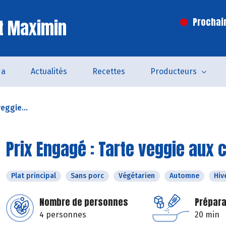
t Maximin
Prochai
da
Actualités
Recettes
Producteurs
eggie...
Prix Engagé : Tarte veggie aux 
Plat principal
Sans porc
Végétarien
Automne
Hiv
Nombre de personnes
Prépara
4 personnes
20 min