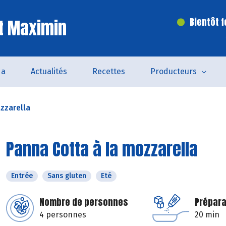
t Maximin
Bientôt 
da
Actualités
Recettes
Producteurs
zzarella
Panna Cotta à la mozzarella
Entrée
Sans gluten
Eté
Nombre de personnes
Prépara
4 personnes
20 min