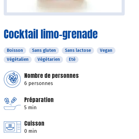
Cocktail limo-grenade
Boisson
Sans gluten
Sans lactose
Vegan
Végétalien
Végétarien
Eté
Nombre de personnes
6 personnes
Préparation
5 min
Cuisson
0 min