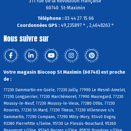
311 rue de la Révolution Française
60740 St-Maximin
Téléphone :
03 44 27 15 66
Coordonnées GPS :
49,235897 ° , 2,4648263 °
Nous suivre sur
Votre magasin Biocoop St Maximin (60740) est proche
de :
77230 Dammartin-en-Goële, 77230 Juilly, 77990 Le Mesnil-Amelot,
77230 Longperrier, 77230 Marchémoret, 77990 Mauregard, 77230
Moussy-le-Neuf, 77230 Moussy-le-Vieux, 77280 Othis, 77230
Rouvres, 77230 St-Mard, 77230 Thieux, 77230 Villeneuve s/s
Dammartin, 77290 Compans, 77290 Mitry-Mory, 93440 Dugny,
93380 Pierrefitte s/Seine, 95130 Le Plessis-Bouchard, 95260
Beaumont s/Oise, 95340 Bernes s/Oise, 95820 Bruyères s/Oise,