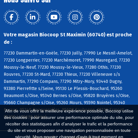
Votre magasin Biocoop St Maximin (60740) est proche
de :
77230 Dammartin-en-Goële, 77230 Juilly, 77990 Le Mesnil-Amelot,
77230 Longperrier, 77230 Marchémoret, 77990 Mauregard, 77230
Moussy-le-Neuf, 77230 Moussy-le-Vieux, 77280 Othis, 77230
Rouvres, 77230 St-Mard, 77230 Thieux, 77230 Villeneuve s/s
Dammartin, 77290 Compans, 77290 Mitry-Mory, 93440 Dugny,
93380 Pierrefitte s/Seine, 95130 Le Plessis-Bouchard, 95260
Beaumont s/Oise, 95340 Bernes s/Oise, 95820 Bruyères s/Oise,
95660 Champagne s/Oise, 95260 Mours, 95590 Nointel, 95340
Persan, 95340 Ronquerolles, 95600 Eaubonne, 95120 Ermont,
Afin de vous offrir la meilleure expérience possible, Biocoop utilise
95290 L, 95630 Mériel
des cookies : pour assurer une performance optimale du site, pour
récolter des statistiques afin d'analyser le trafic et la performance
du site et vous proposer une navigation personnalisée en toute
sécurité. Vous pouvez changer d'avis à tout moment en
Biocoop.fr
Le réseau Biocoop