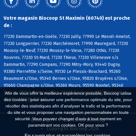
Votre magasin Biocoop St Maximin (60740) est proche
de :
77230 Dammartin-en-Goële, 77230 Juilly, 77990 Le Mesnil-Amelot,
77230 Longperrier, 77230 Marchémoret, 77990 Mauregard, 77230
Moussy-le-Neuf, 77230 Moussy-le-Vieux, 77280 Othis, 77230
Rouvres, 77230 St-Mard, 77230 Thieux, 77230 Villeneuve s/s
Dammartin, 77290 Compans, 77290 Mitry-Mory, 93440 Dugny,
93380 Pierrefitte s/Seine, 95130 Le Plessis-Bouchard, 95260
Beaumont s/Oise, 95340 Bernes s/Oise, 95820 Bruyères s/Oise,
95660 Champagne s/Oise, 95260 Mours, 95590 Nointel, 95340
Persan, 95340 Ronquerolles, 95600 Eaubonne, 95120 Ermont,
Afin de vous offrir la meilleure expérience possible, Biocoop utilise
95290 L, 95630 Mériel
des cookies : pour assurer une performance optimale du site, pour
récolter des statistiques afin d'analyser le trafic et la performance
du site et vous proposer une navigation personnalisée en toute
sécurité. Vous pouvez changer d'avis à tout moment en
Biocoop.fr
Le réseau Biocoop
paramétrant vos cookies. OK pour vous ?
Copyright Biocoop 2026
En savoir plus et paramétrer les cookies