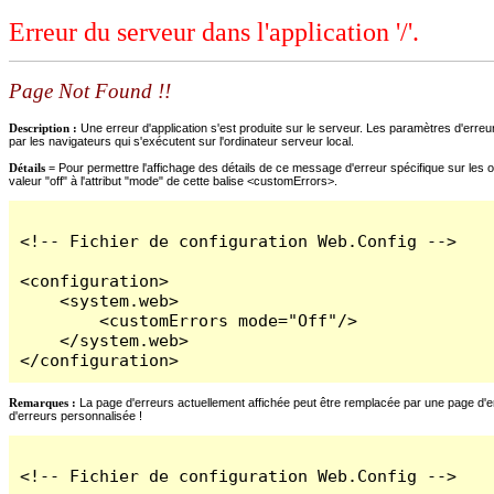
Erreur du serveur dans l'application '/'.
Page Not Found !!
Description :
Une erreur d'application s'est produite sur le serveur. Les paramètres d'erreur
par les navigateurs qui s'exécutent sur l'ordinateur serveur local.
Détails =
Pour permettre l'affichage des détails de ce message d'erreur spécifique sur les o
valeur "off" à l'attribut "mode" de cette balise <customErrors>.
<!-- Fichier de configuration Web.Config -->

<configuration>

    <system.web>

        <customErrors mode="Off"/>

    </system.web>

</configuration>
Remarques :
La page d'erreurs actuellement affichée peut être remplacée par une page d'erre
d'erreurs personnalisée !
<!-- Fichier de configuration Web.Config -->
