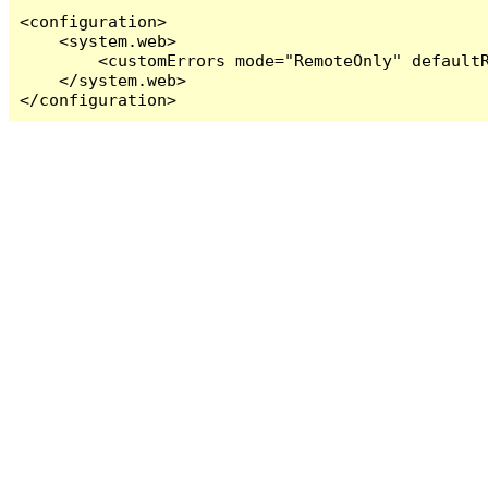
<configuration>

    <system.web>

        <customErrors mode="RemoteOnly" defaultR
    </system.web>

</configuration>