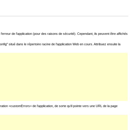
l'erreur de l'application (pour des raisons de sécurité). Cependant, ils peuvent être affichés
fig" situé dans le répertoire racine de l'application Web en cours. Attribuez ensuite la
uration <customErrors> de l'application, de sorte qu'il pointe vers une URL de la page