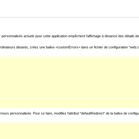
 personnalisés actuels pour cette application empêchent l'affichage à distance des détails de 
rdinateurs distants, créez une balise <customErrors> dans un fichier de configuration "web.con
urs personnalisée. Pour ce faire, modifiez l'attribut "defaultRedirect" de la balise de config