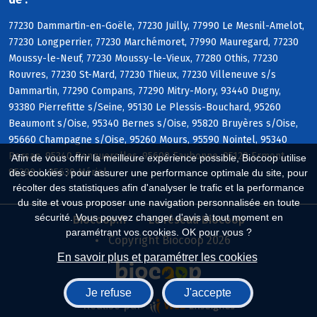
77230 Dammartin-en-Goële, 77230 Juilly, 77990 Le Mesnil-Amelot,
77230 Longperrier, 77230 Marchémoret, 77990 Mauregard, 77230
Moussy-le-Neuf, 77230 Moussy-le-Vieux, 77280 Othis, 77230
Rouvres, 77230 St-Mard, 77230 Thieux, 77230 Villeneuve s/s
Dammartin, 77290 Compans, 77290 Mitry-Mory, 93440 Dugny,
93380 Pierrefitte s/Seine, 95130 Le Plessis-Bouchard, 95260
Beaumont s/Oise, 95340 Bernes s/Oise, 95820 Bruyères s/Oise,
95660 Champagne s/Oise, 95260 Mours, 95590 Nointel, 95340
Persan, 95340 Ronquerolles, 95600 Eaubonne, 95120 Ermont,
Afin de vous offrir la meilleure expérience possible, Biocoop utilise
95290 L, 95630 Mériel
des cookies : pour assurer une performance optimale du site, pour
récolter des statistiques afin d'analyser le trafic et la performance
du site et vous proposer une navigation personnalisée en toute
sécurité. Vous pouvez changer d'avis à tout moment en
Biocoop.fr
Le réseau Biocoop
paramétrant vos cookies. OK pour vous ?
Copyright Biocoop 2026
En savoir plus et paramétrer les cookies
Je refuse
J'accepte
Réalisé par