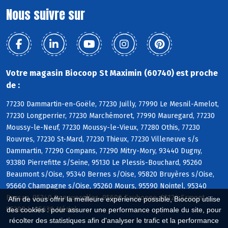
Nous suivre sur
Votre magasin Biocoop St Maximin (60740) est proche
de :
77230 Dammartin-en-Goële, 77230 Juilly, 77990 Le Mesnil-Amelot,
77230 Longperrier, 77230 Marchémoret, 77990 Mauregard, 77230
Moussy-le-Neuf, 77230 Moussy-le-Vieux, 77280 Othis, 77230
Rouvres, 77230 St-Mard, 77230 Thieux, 77230 Villeneuve s/s
Dammartin, 77290 Compans, 77290 Mitry-Mory, 93440 Dugny,
93380 Pierrefitte s/Seine, 95130 Le Plessis-Bouchard, 95260
Beaumont s/Oise, 95340 Bernes s/Oise, 95820 Bruyères s/Oise,
95660 Champagne s/Oise, 95260 Mours, 95590 Nointel, 95340
Persan, 95340 Ronquerolles, 95600 Eaubonne, 95120 Ermont,
Afin de vous offrir la meilleure expérience possible, Biocoop utilise
95290 L, 95630 Mériel
des cookies : pour assurer une performance optimale du site, pour
récolter des statistiques afin d'analyser le trafic et la performance