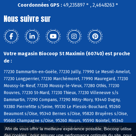
Coordonnées GPS :
49,235897 ° , 2,4648263 °
Nous suivre sur
Votre magasin Biocoop St Maximin (60740) est proche
de :
77230 Dammartin-en-Goële, 77230 Juilly, 77990 Le Mesnil-Amelot,
77230 Longperrier, 77230 Marchémoret, 77990 Mauregard, 77230
Moussy-le-Neuf, 77230 Moussy-le-Vieux, 77280 Othis, 77230
Rouvres, 77230 St-Mard, 77230 Thieux, 77230 Villeneuve s/s
Dammartin, 77290 Compans, 77290 Mitry-Mory, 93440 Dugny,
93380 Pierrefitte s/Seine, 95130 Le Plessis-Bouchard, 95260
Beaumont s/Oise, 95340 Bernes s/Oise, 95820 Bruyères s/Oise,
95660 Champagne s/Oise, 95260 Mours, 95590 Nointel, 95340
Persan, 95340 Ronquerolles, 95600 Eaubonne, 95120 Ermont,
Afin de vous offrir la meilleure expérience possible, Biocoop utilise
95290 L, 95630 Mériel
des cookies : pour assurer une performance optimale du site, pour