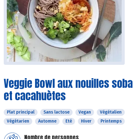
Veggie Bowl aux nouilles soba
et cacahuètes
Plat principal
Sans lactose
Vegan
Végétalien
Végétarien
Automne
Eté
Hiver
Printemps
Nombre de personnes