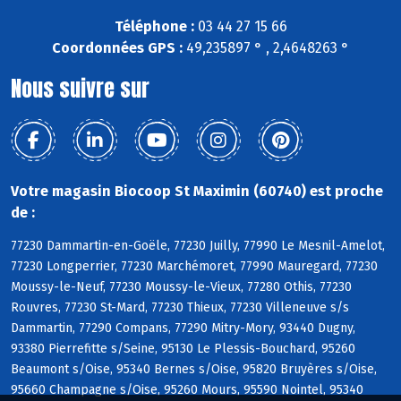
Téléphone :
03 44 27 15 66
Coordonnées GPS :
49,235897 ° , 2,4648263 °
Nous suivre sur
Votre magasin Biocoop St Maximin (60740) est proche
de :
77230 Dammartin-en-Goële, 77230 Juilly, 77990 Le Mesnil-Amelot,
77230 Longperrier, 77230 Marchémoret, 77990 Mauregard, 77230
Moussy-le-Neuf, 77230 Moussy-le-Vieux, 77280 Othis, 77230
Rouvres, 77230 St-Mard, 77230 Thieux, 77230 Villeneuve s/s
Dammartin, 77290 Compans, 77290 Mitry-Mory, 93440 Dugny,
93380 Pierrefitte s/Seine, 95130 Le Plessis-Bouchard, 95260
Beaumont s/Oise, 95340 Bernes s/Oise, 95820 Bruyères s/Oise,
95660 Champagne s/Oise, 95260 Mours, 95590 Nointel, 95340