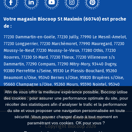
Votre magasin Biocoop St Maximin (60740) est proche
de :
77230 Dammartin-en-Goële, 77230 Juilly, 77990 Le Mesnil-Amelot,
77230 Longperrier, 77230 Marchémoret, 77990 Mauregard, 77230
Moussy-le-Neuf, 77230 Moussy-le-Vieux, 77280 Othis, 77230
Rouvres, 77230 St-Mard, 77230 Thieux, 77230 Villeneuve s/s
Dammartin, 77290 Compans, 77290 Mitry-Mory, 93440 Dugny,
93380 Pierrefitte s/Seine, 95130 Le Plessis-Bouchard, 95260
Beaumont s/Oise, 95340 Bernes s/Oise, 95820 Bruyères s/Oise,
95660 Champagne s/Oise, 95260 Mours, 95590 Nointel, 95340
Persan, 95340 Ronquerolles, 95600 Eaubonne, 95120 Ermont,
Afin de vous offrir la meilleure expérience possible, Biocoop utilise
95290 L, 95630 Mériel
des cookies : pour assurer une performance optimale du site, pour
récolter des statistiques afin d'analyser le trafic et la performance
du site et vous proposer une navigation personnalisée en toute
sécurité. Vous pouvez changer d'avis à tout moment en
Biocoop.fr
Le réseau Biocoop
paramétrant vos cookies. OK pour vous ?
Copyright Biocoop 2026