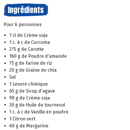
Ingrédients
Pour 6 personnes
1 cl de Crème soja
1 c. à c de Curcuma
275 g de Carotte
160 g de Poudre d'amande
75 g de Farine de riz
20 g de Graine de chia
Sel
1 Levure chimique
65 g de Sirop d'agave
90 g de Crème soja
30 g de Huile de tournesol
1 c. à c de Vanille en poudre
1 Citron vert
60 g de Margarine