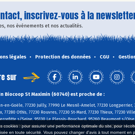
tact, inscrivez-vous à la newsletter
fres, nos événements et nos actualités.
ons légales
Protection des données
CGU
Gestio
re sur
n Biocoop St Maximin (60740) est proche de :
n-en-Goële, 77230 Juilly, 77990 Le Mesnil-Amelot, 77230 Longperrier
, 77280 Othis, 77230 Rouvres, 77230 St-Mard, 77230 Thieux, 77230 Vi
ierrefitte s/Seine, 95130 Le Plessis-Bouchard, 95260 Beaumont s/Ois
Mours, 95590 Nointel, 95340 Persan, 95340 Ronquerolles, 95600 Eaubo
es cookies : pour assurer une performance optimale du site, pour récolter
isée en toute sécurité. Vous pouvez changer d'avis à tout moment en 