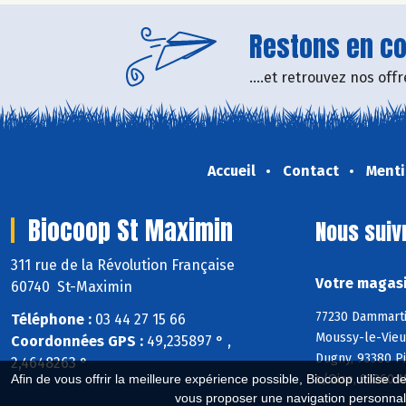
Restons en con
....et retrouvez nos of
Accueil
Contact
Menti
Biocoop St Maximin
Nous suiv
311 rue de la Révolution Française
Votre magasi
60740 St-Maximin
77230 Dammarti
Téléphone :
03 44 27 15 66
Moussy-le-Vieux
Coordonnées GPS :
49,235897 ° ,
Dugny, 93380 P
2,4648263 °
s/Oise, 95260 
Afin de vous offrir la meilleure expérience possible, Biocoop utilise d
vous proposer une navigation personnal