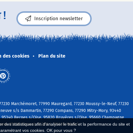
 !
Inscription newsletter
n des cookies
Plan du site
, 77230 Marchémoret, 77990 Mauregard, 77230 Moussy-le-Neuf, 77230
lleneuve s/s Dammartin, 77290 Compans, 77290 Mitry-Mory, 93440
e, 95340 Bernes s/Oise, 95820 Bruyères s/Oise, 95660 Champagne
nne, 95120 Ermont, 95290 L, 95630 Mériel
 des statistiques afin d'analyser le trafic et la performance du site et
paramétrant vos cookies. OK pour vous ?