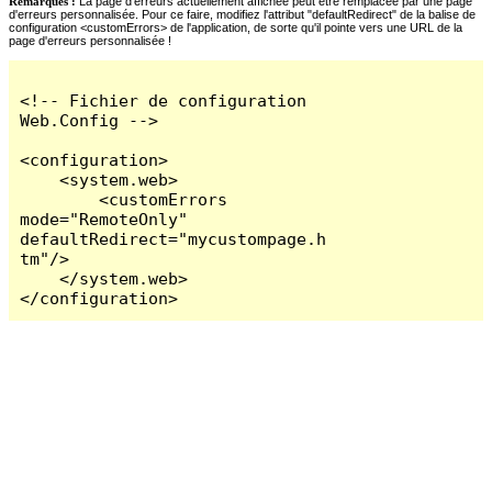
Remarques :
La page d'erreurs actuellement affichée peut être remplacée par une page
d'erreurs personnalisée. Pour ce faire, modifiez l'attribut "defaultRedirect" de la balise de
configuration <customErrors> de l'application, de sorte qu'il pointe vers une URL de la
page d'erreurs personnalisée !
<!-- Fichier de configuration 
Web.Config -->

<configuration>

    <system.web>

        <customErrors 
mode="RemoteOnly" 
defaultRedirect="mycustompage.h
tm"/>

    </system.web>

</configuration>