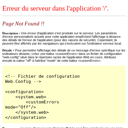
Erreur du serveur dans l'application '/'.
Page Not Found !!
Description :
Une erreur d'application s'est produite sur le serveur. Les paramètres
d'erreur personnalisés actuels pour cette application empêchent l'affichage à distance
des détails de l'erreur de l'application (pour des raisons de sécurité). Cependant, ils
peuvent être affichés par les navigateurs qui s'exécutent sur l'ordinateur serveur local.
Détails =
Pour permettre l'affichage des détails de ce message d'erreur spécifique sur les
ordinateurs distants, créez une balise <customErrors> dans un fichier de configuration
"web.config" situé dans le répertoire racine de l'application Web en cours. Attribuez
ensuite la valeur "off" à l'attribut "mode" de cette balise <customErrors>.
<!-- Fichier de configuration 
Web.Config -->

<configuration>

    <system.web>

        <customErrors 
mode="Off"/>

    </system.web>

</configuration>