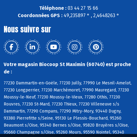
Téléphone :
03 44 27 15 66
Coordonnées GPS :
49,235897 ° , 2,4648263 °
Nous suivre sur
Votre magasin Biocoop St Maximin (60740) est proche
de :
77230 Dammartin-en-Goële, 77230 Juilly, 77990 Le Mesnil-Amelot,
77230 Longperrier, 77230 Marchémoret, 77990 Mauregard, 77230
Moussy-le-Neuf, 77230 Moussy-le-Vieux, 77280 Othis, 77230
Rouvres, 77230 St-Mard, 77230 Thieux, 77230 Villeneuve s/s
Dammartin, 77290 Compans, 77290 Mitry-Mory, 93440 Dugny,
93380 Pierrefitte s/Seine, 95130 Le Plessis-Bouchard, 95260
Beaumont s/Oise, 95340 Bernes s/Oise, 95820 Bruyères s/Oise,
95660 Champagne s/Oise, 95260 Mours, 95590 Nointel, 95340