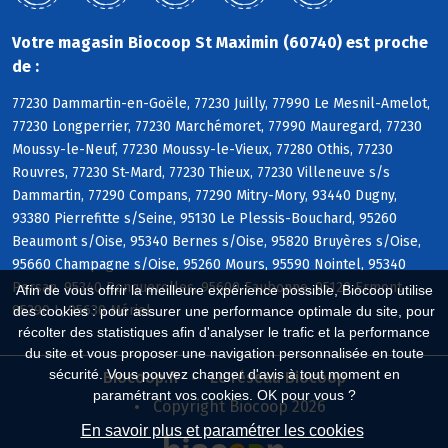
Votre magasin Biocoop St Maximin (60740) est proche
de :
77230 Dammartin-en-Goële, 77230 Juilly, 77990 Le Mesnil-Amelot,
77230 Longperrier, 77230 Marchémoret, 77990 Mauregard, 77230
Moussy-le-Neuf, 77230 Moussy-le-Vieux, 77280 Othis, 77230
Rouvres, 77230 St-Mard, 77230 Thieux, 77230 Villeneuve s/s
Dammartin, 77290 Compans, 77290 Mitry-Mory, 93440 Dugny,
93380 Pierrefitte s/Seine, 95130 Le Plessis-Bouchard, 95260
Beaumont s/Oise, 95340 Bernes s/Oise, 95820 Bruyères s/Oise,
95660 Champagne s/Oise, 95260 Mours, 95590 Nointel, 95340
Persan, 95340 Ronquerolles, 95600 Eaubonne, 95120 Ermont,
Afin de vous offrir la meilleure expérience possible, Biocoop utilise
95290 L, 95630 Mériel
des cookies : pour assurer une performance optimale du site, pour
récolter des statistiques afin d'analyser le trafic et la performance
du site et vous proposer une navigation personnalisée en toute
sécurité. Vous pouvez changer d'avis à tout moment en
Biocoop.fr
Le réseau Biocoop
paramétrant vos cookies. OK pour vous ?
Copyright Biocoop 2026
En savoir plus et paramétrer les cookies