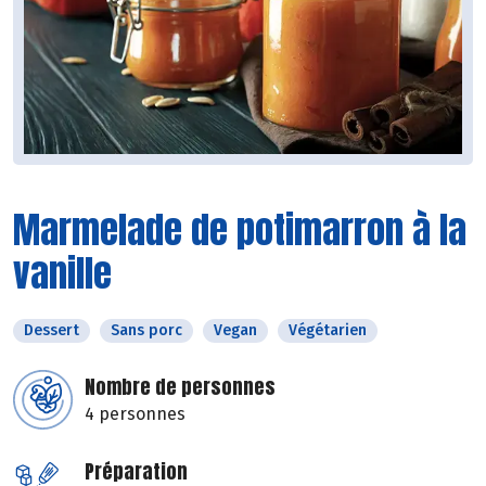
Marmelade de potimarron à la
vanille
Dessert
Sans porc
Vegan
Végétarien
Nombre de personnes
4 personnes
Préparation