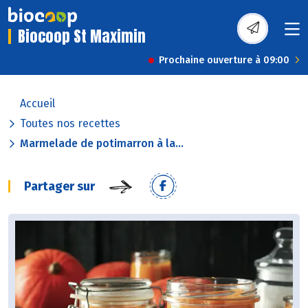
Biocoop St Maximin
Prochaine ouverture à 09:00
Accueil
Toutes nos recettes
Marmelade de potimarron à la...
Partager sur