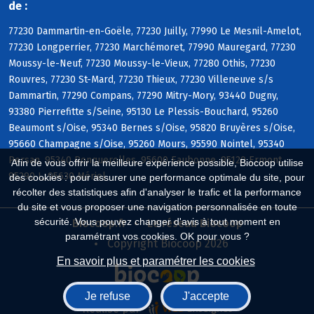
de :
77230 Dammartin-en-Goële, 77230 Juilly, 77990 Le Mesnil-Amelot,
77230 Longperrier, 77230 Marchémoret, 77990 Mauregard, 77230
Moussy-le-Neuf, 77230 Moussy-le-Vieux, 77280 Othis, 77230
Rouvres, 77230 St-Mard, 77230 Thieux, 77230 Villeneuve s/s
Dammartin, 77290 Compans, 77290 Mitry-Mory, 93440 Dugny,
93380 Pierrefitte s/Seine, 95130 Le Plessis-Bouchard, 95260
Beaumont s/Oise, 95340 Bernes s/Oise, 95820 Bruyères s/Oise,
95660 Champagne s/Oise, 95260 Mours, 95590 Nointel, 95340
Persan, 95340 Ronquerolles, 95600 Eaubonne, 95120 Ermont,
Afin de vous offrir la meilleure expérience possible, Biocoop utilise
95290 L, 95630 Mériel
des cookies : pour assurer une performance optimale du site, pour
récolter des statistiques afin d'analyser le trafic et la performance
du site et vous proposer une navigation personnalisée en toute
sécurité. Vous pouvez changer d'avis à tout moment en
Biocoop.fr
Le réseau Biocoop
paramétrant vos cookies. OK pour vous ?
Copyright Biocoop 2026
En savoir plus et paramétrer les cookies
Je refuse
J'accepte
Réalisé par