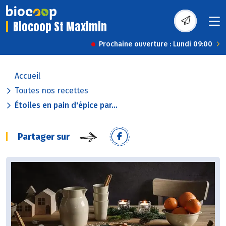
Biocoop St Maximin
Prochaine ouverture : Lundi 09:00
Accueil
Toutes nos recettes
Étoiles en pain d'épice par...
Partager sur