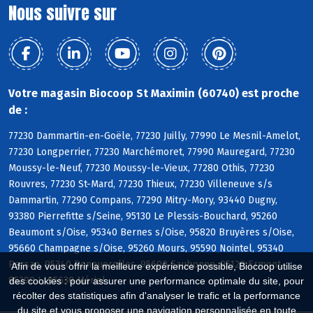
Nous suivre sur
Votre magasin Biocoop St Maximin (60740) est proche
de :
77230 Dammartin-en-Goële, 77230 Juilly, 77990 Le Mesnil-Amelot,
77230 Longperrier, 77230 Marchémoret, 77990 Mauregard, 77230
Moussy-le-Neuf, 77230 Moussy-le-Vieux, 77280 Othis, 77230
Rouvres, 77230 St-Mard, 77230 Thieux, 77230 Villeneuve s/s
Dammartin, 77290 Compans, 77290 Mitry-Mory, 93440 Dugny,
93380 Pierrefitte s/Seine, 95130 Le Plessis-Bouchard, 95260
Beaumont s/Oise, 95340 Bernes s/Oise, 95820 Bruyères s/Oise,
95660 Champagne s/Oise, 95260 Mours, 95590 Nointel, 95340
Persan, 95340 Ronquerolles, 95600 Eaubonne, 95120 Ermont,
Afin de vous offrir la meilleure expérience possible, Biocoop utilise
95290 L, 95630 Mériel
des cookies : pour assurer une performance optimale du site, pour
récolter des statistiques afin d'analyser le trafic et la performance
du site et vous proposer une navigation personnalisée en toute