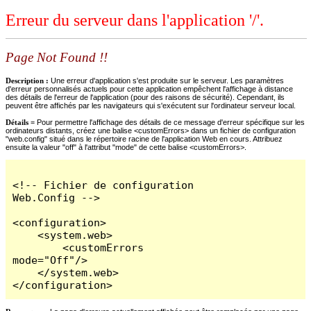
Erreur du serveur dans l'application '/'.
Page Not Found !!
Description :
Une erreur d'application s'est produite sur le serveur. Les paramètres
d'erreur personnalisés actuels pour cette application empêchent l'affichage à distance
des détails de l'erreur de l'application (pour des raisons de sécurité). Cependant, ils
peuvent être affichés par les navigateurs qui s'exécutent sur l'ordinateur serveur local.
Détails =
Pour permettre l'affichage des détails de ce message d'erreur spécifique sur les
ordinateurs distants, créez une balise <customErrors> dans un fichier de configuration
"web.config" situé dans le répertoire racine de l'application Web en cours. Attribuez
ensuite la valeur "off" à l'attribut "mode" de cette balise <customErrors>.
<!-- Fichier de configuration 
Web.Config -->

<configuration>

    <system.web>

        <customErrors 
mode="Off"/>

    </system.web>

</configuration>