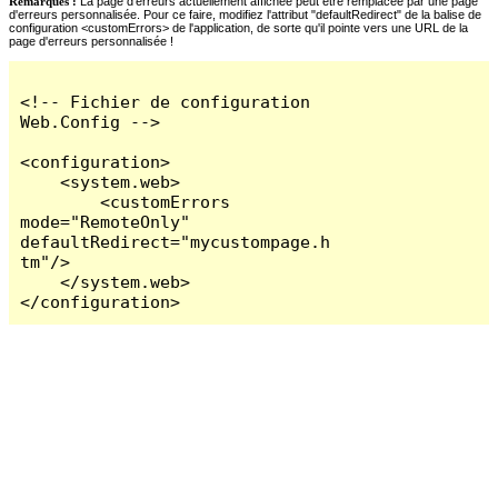
Remarques :
La page d'erreurs actuellement affichée peut être remplacée par une page
d'erreurs personnalisée. Pour ce faire, modifiez l'attribut "defaultRedirect" de la balise de
configuration <customErrors> de l'application, de sorte qu'il pointe vers une URL de la
page d'erreurs personnalisée !
<!-- Fichier de configuration 
Web.Config -->

<configuration>

    <system.web>

        <customErrors 
mode="RemoteOnly" 
defaultRedirect="mycustompage.h
tm"/>

    </system.web>

</configuration>