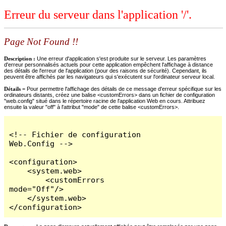
Erreur du serveur dans l'application '/'.
Page Not Found !!
Description :
Une erreur d'application s'est produite sur le serveur. Les paramètres
d'erreur personnalisés actuels pour cette application empêchent l'affichage à distance
des détails de l'erreur de l'application (pour des raisons de sécurité). Cependant, ils
peuvent être affichés par les navigateurs qui s'exécutent sur l'ordinateur serveur local.
Détails =
Pour permettre l'affichage des détails de ce message d'erreur spécifique sur les
ordinateurs distants, créez une balise <customErrors> dans un fichier de configuration
"web.config" situé dans le répertoire racine de l'application Web en cours. Attribuez
ensuite la valeur "off" à l'attribut "mode" de cette balise <customErrors>.
<!-- Fichier de configuration 
Web.Config -->

<configuration>

    <system.web>

        <customErrors 
mode="Off"/>

    </system.web>

</configuration>