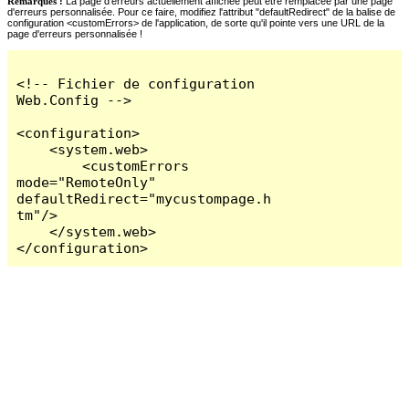
Remarques :
La page d'erreurs actuellement affichée peut être remplacée par une page
d'erreurs personnalisée. Pour ce faire, modifiez l'attribut "defaultRedirect" de la balise de
configuration <customErrors> de l'application, de sorte qu'il pointe vers une URL de la
page d'erreurs personnalisée !
<!-- Fichier de configuration 
Web.Config -->

<configuration>

    <system.web>

        <customErrors 
mode="RemoteOnly" 
defaultRedirect="mycustompage.h
tm"/>

    </system.web>

</configuration>