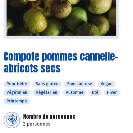
Compote pommes cannelle-
abricots secs
Pour bébé
Sans gluten
Sans lactose
Vegan
Végétalien
Végétarien
Automne
Eté
Hiver
Printemps
Nombre de personnes
2 personnes