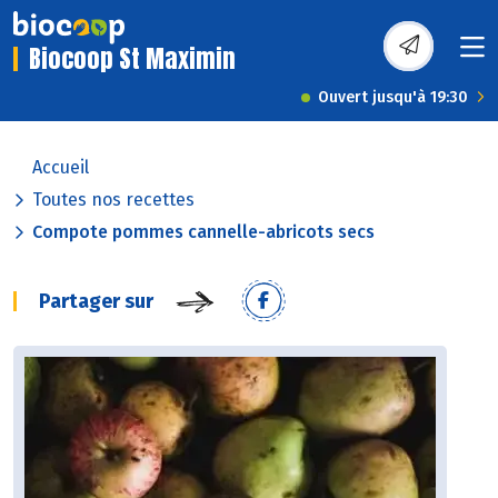
Biocoop St Maximin
Ouvert jusqu'à 19:30
Accueil
Toutes nos recettes
Compote pommes cannelle-abricots secs
Partager sur