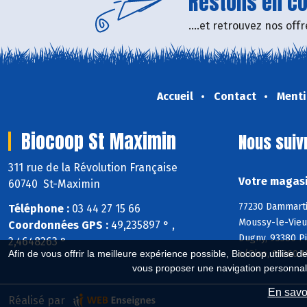
Restons en con
....et retrouvez nos of
Accueil
Contact
Menti
Biocoop St Maximin
Nous suiv
311 rue de la Révolution Française
Votre magasi
60740 St-Maximin
77230 Dammarti
Téléphone :
03 44 27 15 66
Moussy-le-Vieux
Coordonnées GPS :
49,235897 ° ,
Dugny, 93380 P
2,4648263 °
s/Oise, 95260 
Afin de vous offrir la meilleure expérience possible, Biocoop utilise d
vous proposer une navigation personnal
En savoi
Réalisé par