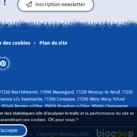
 !
Inscription newsletter
n des cookies
Plan du site
, 77230 Marchémoret, 77990 Mauregard, 77230 Moussy-le-Neuf, 77230
lleneuve s/s Dammartin, 77290 Compans, 77290 Mitry-Mory, 93440
e, 95340 Bernes s/Oise, 95820 Bruyères s/Oise, 95660 Champagne
nne, 95120 Ermont, 95290 L, 95630 Mériel
 des statistiques afin d'analyser le trafic et la performance du site et
paramétrant vos cookies. OK pour vous ?
'accepte
seau Biocoop
Copyright Biocoop 2026