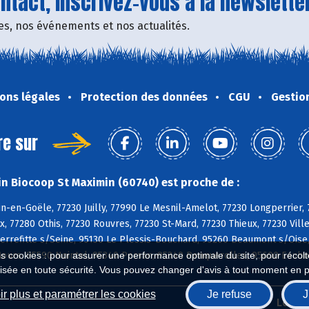
tact, inscrivez-vous à la newsletter
fres, nos événements et nos actualités.
ons légales
Protection des données
CGU
Gestio
re sur
n Biocoop St Maximin (60740) est proche de :
n-en-Goële, 77230 Juilly, 77990 Le Mesnil-Amelot, 77230 Longperrier
, 77280 Othis, 77230 Rouvres, 77230 St-Mard, 77230 Thieux, 77230 Vi
ierrefitte s/Seine, 95130 Le Plessis-Bouchard, 95260 Beaumont s/Ois
Mours, 95590 Nointel, 95340 Persan, 95340 Ronquerolles, 95600 Eaubo
es cookies : pour assurer une performance optimale du site, pour récolter
isée en toute sécurité. Vous pouvez changer d'avis à tout moment en 
r plus et paramétrer les cookies
Je refuse
J
Biocoop.fr
Le ré