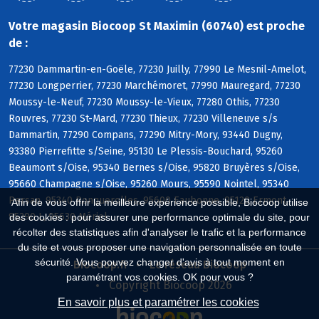
Votre magasin Biocoop St Maximin (60740) est proche
de :
77230 Dammartin-en-Goële, 77230 Juilly, 77990 Le Mesnil-Amelot,
77230 Longperrier, 77230 Marchémoret, 77990 Mauregard, 77230
Moussy-le-Neuf, 77230 Moussy-le-Vieux, 77280 Othis, 77230
Rouvres, 77230 St-Mard, 77230 Thieux, 77230 Villeneuve s/s
Dammartin, 77290 Compans, 77290 Mitry-Mory, 93440 Dugny,
93380 Pierrefitte s/Seine, 95130 Le Plessis-Bouchard, 95260
Beaumont s/Oise, 95340 Bernes s/Oise, 95820 Bruyères s/Oise,
95660 Champagne s/Oise, 95260 Mours, 95590 Nointel, 95340
Persan, 95340 Ronquerolles, 95600 Eaubonne, 95120 Ermont,
Afin de vous offrir la meilleure expérience possible, Biocoop utilise
95290 L, 95630 Mériel
des cookies : pour assurer une performance optimale du site, pour
récolter des statistiques afin d'analyser le trafic et la performance
du site et vous proposer une navigation personnalisée en toute
sécurité. Vous pouvez changer d'avis à tout moment en
Biocoop.fr
Le réseau Biocoop
paramétrant vos cookies. OK pour vous ?
Copyright Biocoop 2026
En savoir plus et paramétrer les cookies