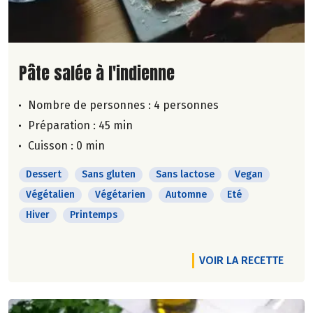
Lire la suite de la recette
Pâte salée à l'indienne
Nombre de personnes :
4 personnes
Préparation : 45 min
Cuisson : 0 min
Dessert
Sans gluten
Sans lactose
Vegan
Végétalien
Végétarien
Automne
Eté
Hiver
Printemps
VOIR LA RECETTE