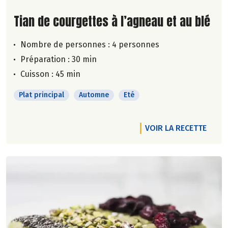
Lire la suite de la recette
Tian de courgettes à l’agneau et au blé
Nombre de personnes :
4 personnes
Préparation : 30 min
Cuisson : 45 min
Plat principal
Automne
Eté
VOIR LA RECETTE