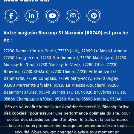
Votre magasin Biocoop St Maximin (60740) est proche
de :
77230 Dammartin-en-Goële, 77230 Juilly, 77990 Le Mesnil-Amelot,
77230 Longperrier, 77230 Marchémoret, 77990 Mauregard, 77230
Moussy-le-Neuf, 77230 Moussy-le-Vieux, 77280 Othis, 77230
Rouvres, 77230 St-Mard, 77230 Thieux, 77230 Villeneuve s/s
Dammartin, 77290 Compans, 77290 Mitry-Mory, 93440 Dugny,
93380 Pierrefitte s/Seine, 95130 Le Plessis-Bouchard, 95260
Beaumont s/Oise, 95340 Bernes s/Oise, 95820 Bruyères s/Oise,
95660 Champagne s/Oise, 95260 Mours, 95590 Nointel, 95340
Persan, 95340 Ronquerolles, 95600 Eaubonne, 95120 Ermont,
Afin de vous offrir la meilleure expérience possible, Biocoop utilise
95290 L, 95630 Mériel
des cookies : pour assurer une performance optimale du site, pour
récolter des statistiques afin d'analyser le trafic et la performance
du site et vous proposer une navigation personnalisée en toute
sécurité. Vous pouvez changer d'avis à tout moment en
Biocoop.fr
Le réseau Biocoop