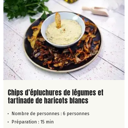
Lire la suite de la recette
Chips d’épluchures de légumes et
tartinade de haricots blancs
Nombre de personnes :
6 personnes
Préparation : 15 min