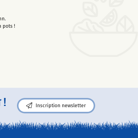
0mn.
 pots !
 !
Inscription newsletter