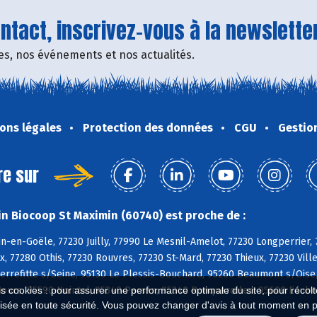
tact, inscrivez-vous à la newsletter
fres, nos événements et nos actualités.
ons légales
Protection des données
CGU
Gestio
re sur
n Biocoop St Maximin (60740) est proche de :
n-en-Goële, 77230 Juilly, 77990 Le Mesnil-Amelot, 77230 Longperrier
, 77280 Othis, 77230 Rouvres, 77230 St-Mard, 77230 Thieux, 77230 Vi
ierrefitte s/Seine, 95130 Le Plessis-Bouchard, 95260 Beaumont s/Ois
Mours, 95590 Nointel, 95340 Persan, 95340 Ronquerolles, 95600 Eaubo
es cookies : pour assurer une performance optimale du site, pour récolter
isée en toute sécurité. Vous pouvez changer d'avis à tout moment en 