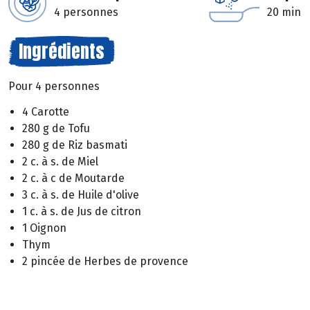
4 personnes
20 min
Ingrédients
Pour 4 personnes
4 Carotte
280 g de Tofu
280 g de Riz basmati
2 c. à s. de Miel
2 c. à c de Moutarde
3 c. à s. de Huile d'olive
1 c. à s. de Jus de citron
1 Oignon
Thym
2 pincée de Herbes de provence