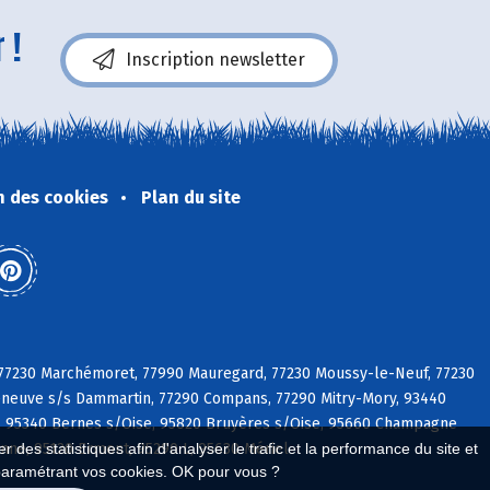
 !
Inscription newsletter
n des cookies
Plan du site
, 77230 Marchémoret, 77990 Mauregard, 77230 Moussy-le-Neuf, 77230
lleneuve s/s Dammartin, 77290 Compans, 77290 Mitry-Mory, 93440
e, 95340 Bernes s/Oise, 95820 Bruyères s/Oise, 95660 Champagne
nne, 95120 Ermont, 95290 L, 95630 Mériel
 des statistiques afin d'analyser le trafic et la performance du site et
paramétrant vos cookies. OK pour vous ?