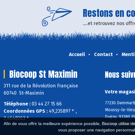
Restons en con
....et retrouvez nos of
Accueil
Contact
Menti
Biocoop St Maximin
Nous suiv
311 rue de la Révolution Française
Votre magasi
60740 St-Maximin
77230 Dammarti
Téléphone :
03 44 27 15 66
Moussy-le-Vieux
Coordonnées GPS :
49,235897 ° ,
Dugny, 93380 P
2,4648263 °
s/Oise, 95260 
Afin de vous offrir la meilleure expérience possible, Biocoop utilise d
vous proposer une navigation personnal