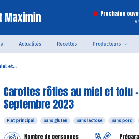
t Maximin
Prochaine ouve
V
da
Actualités
Recettes
Producteurs
el et...
Carottes rôties au miel et tofu 
Septembre 2023
Plat principal
Sans gluten
Sans lactose
Sans porc
Nombre de personnes
Prépara