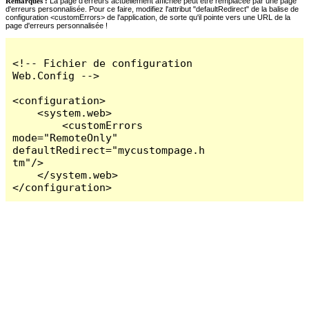
Remarques :
La page d'erreurs actuellement affichée peut être remplacée par une page
d'erreurs personnalisée. Pour ce faire, modifiez l'attribut "defaultRedirect" de la balise de
configuration <customErrors> de l'application, de sorte qu'il pointe vers une URL de la
page d'erreurs personnalisée !
<!-- Fichier de configuration 
Web.Config -->

<configuration>

    <system.web>

        <customErrors 
mode="RemoteOnly" 
defaultRedirect="mycustompage.h
tm"/>

    </system.web>

</configuration>