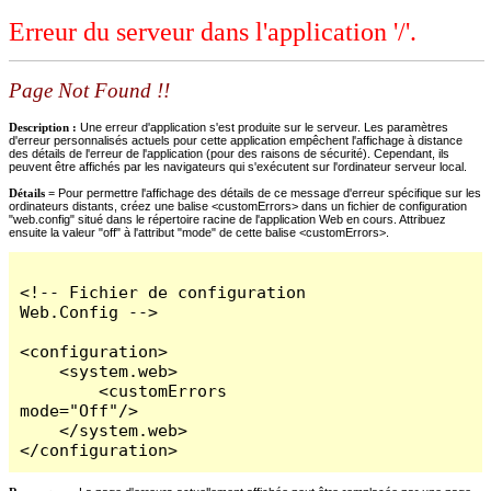
Erreur du serveur dans l'application '/'.
Page Not Found !!
Description :
Une erreur d'application s'est produite sur le serveur. Les paramètres
d'erreur personnalisés actuels pour cette application empêchent l'affichage à distance
des détails de l'erreur de l'application (pour des raisons de sécurité). Cependant, ils
peuvent être affichés par les navigateurs qui s'exécutent sur l'ordinateur serveur local.
Détails =
Pour permettre l'affichage des détails de ce message d'erreur spécifique sur les
ordinateurs distants, créez une balise <customErrors> dans un fichier de configuration
"web.config" situé dans le répertoire racine de l'application Web en cours. Attribuez
ensuite la valeur "off" à l'attribut "mode" de cette balise <customErrors>.
<!-- Fichier de configuration 
Web.Config -->

<configuration>

    <system.web>

        <customErrors 
mode="Off"/>

    </system.web>

</configuration>